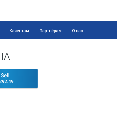
Клиентам
Партнёрам
О нас
ША
Sell
292.75