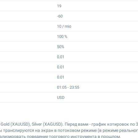
19
-60
10 / mio
100 %
50%
0.01
0.01
0.01
01:05 - 23:55
USD
 Gold (XAUUSD), Silver (XAGUSD). Перед вами - график котировок п
ы транслируются на экран в потоковом режиме (в режиме реальног
ализировать поведение торгового инструмента в прошлом.