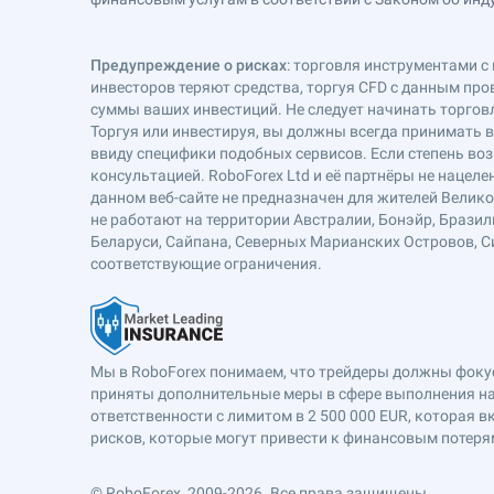
Предупреждение о рисках
: торговля инструментами с 
инвесторов теряют средства, торгуя CFD с данным про
суммы ваших инвестиций. Не следует начинать торговл
Торгуя или инвестируя, вы должны всегда принимать 
ввиду специфики подобных сервисов. Если степень воз
консультацией. RoboForex Ltd и её партнёры не наце
данном веб-сайте не предназначен для жителей Велик
не работают на территории Австралии, Бонэйр, Бразил
Беларуси, Сайпана, Северных Марианских Островов, Си
соответствующие ограничения.
Мы в RoboForex понимаем, что трейдеры должны фокуси
приняты дополнительные меры в сфере выполнения на
ответственности с лимитом в 2 500 000 EUR, которая 
рисков, которые могут привести к финансовым потеря
© RoboForex, 2009-2026.
Все права защищены.