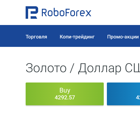
Торговля
Копи-трейдинг
Промо-акции
Золото / Доллар С
Buy
4292.81
4