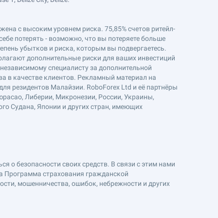
ряжена с высоким уровнем риска. 75,85% счетов ритейл-
себе потерять - возможно, что вы потеряете больше
епень убытков и риска, которым вы подвергаетесь.
полагают дополнительные риски для ваших инвестиций
к независимому специалисту за дополнительной
ва в качестве клиентов. Рекламный материал на
ля резидентов Малайзии. RoboForex Ltd и её партнёры
юрасао, Либерии, Микронезии, России, Украины,
ого Судана, Японии и других стран, имеющих
я о безопасности своих средств. В связи с этим нами
на Программа страхования гражданской
ности, мошенничества, ошибок, небрежности и других