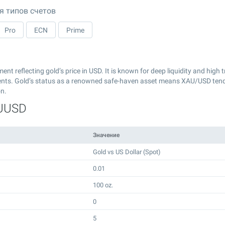
я типов счетов
Pro
ECN
Prime
 reflecting gold’s price in USD. It is known for deep liquidity and high tra
ents​. Gold’s status as a renowned safe-haven asset means XAU/USD tends
on.
AUUSD
Значение
Gold vs US Dollar (Spot)
0.01
100 oz.
0
5