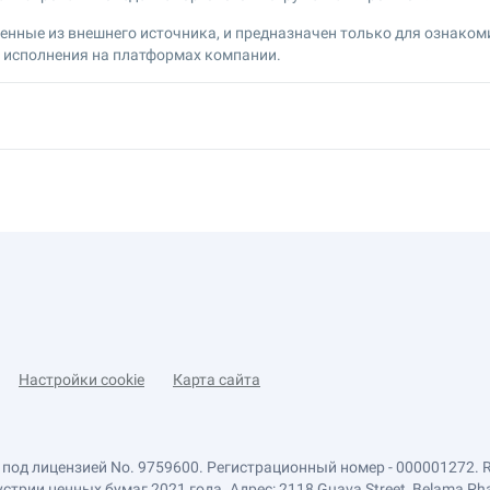
нные из внешнего источника, и предназначен только для ознакоми
ы исполнения на платформах компании.
Настройки cookie
Карта сайта
 под лицензией No. 9759600. Регистрационный номер - 000001272. 
ии ценных бумаг 2021 года. Адрес: 2118 Guava Street, Belama Phase 1