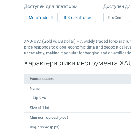
Доступен для платформ
Доступен дл
MetaTrader 4
R StocksTrader
ProCent
XAU/USD (Gold vs US Dollar) – A widely traded forex instrument
price responds to global economic data and geopolitical ev
uncertainty​, making it popular for hedging and diversificati
Характеристики инструмента X
Наименование
Name
1 Pip Size
Size of 1 lot
Minimum spread (pips)
Avg. spread (pips)