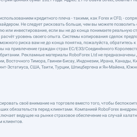
использованием кредитного плеча - такими, как Forex и CFD, - соп
вайдером. Не следует рисковать больше, чем вы можете позволить 
ю или инвестирование, если вы не до конца понимаете реальную ст
в расчёт уровень своего опыта. Системы копирования сделок пред
можного риска вам не до конца понятна, пожалуйста, обратитесь 
лены на привлечение граждан стран ЕС/ЕЭЗ/Соединённого Королевст
обритании. Рекламные материалы RoboForex Ltd не предназначены д
ии, Восточного Тимора, Гвинеи-Бисау, Индонезии, Ирана, Канады, К
нт-Эстатиуса, США, Таити, Турции, Шпицбергена и Ян-Майена, Южн
ровать своё внимание на торговле вместо того, чтобы беспокоитьс
ших обязательств перед клиентами. Компанией RoboForex внедре
включает ведущее на рынке страховое обеспечение на случай халат
м клиентов.