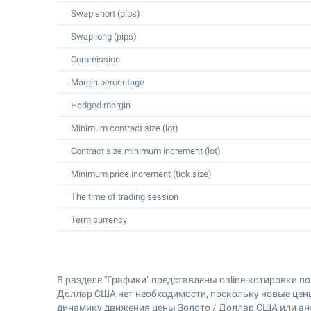
Swap short (pips)
Swap long (pips)
Commission
Margin percentage
Hedged margin
Minimum contract size (lot)
Contract size minimum increment (lot)
Minimum price increment (tick size)
The time of trading session
Term currency
В разделе "Графики" представлены online-котировки по
Доллар США нет необходимости, поскольку новые цен
динамику движения цены Золото / Доллар США или ан