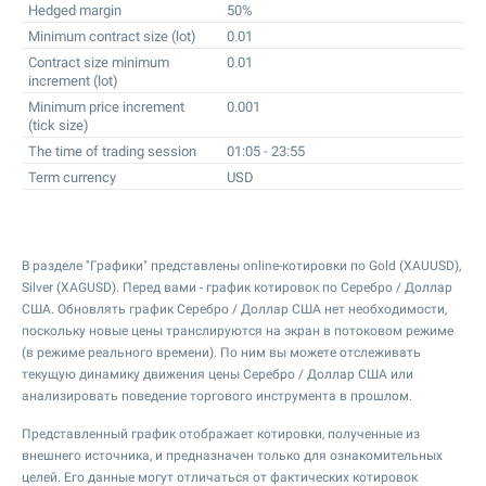
Hedged margin
50%
Minimum contract size (lot)
0.01
Contract size minimum
0.01
increment (lot)
Minimum price increment
0.001
(tick size)
The time of trading session
01:05 - 23:55
Term currency
USD
В разделе "Графики" представлены online-котировки по Gold (XAUUSD),
Silver (XAGUSD). Перед вами - график котировок по Серебро / Доллар
США. Обновлять график Серебро / Доллар США нет необходимости,
поскольку новые цены транслируются на экран в потоковом режиме
(в режиме реального времени). По ним вы можете отслеживать
текущую динамику движения цены Серебро / Доллар США или
анализировать поведение торгового инструмента в прошлом.
Представленный график отображает котировки, полученные из
внешнего источника, и предназначен только для ознакомительных
целей. Его данные могут отличаться от фактических котировок