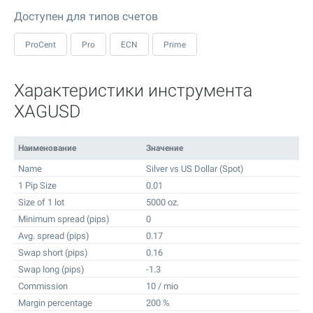
Доступен для типов счетов
ProCent
Pro
ECN
Prime
Характеристики инструмента
XAGUSD
Наименование
Значение
Name
Silver vs US Dollar (Spot)
1 Pip Size
0.01
Size of 1 lot
5000 oz.
Minimum spread (pips)
0
Avg. spread (pips)
0.17
Swap short (pips)
0.16
Swap long (pips)
-1.3
Commission
10 / mio
Margin percentage
200 %