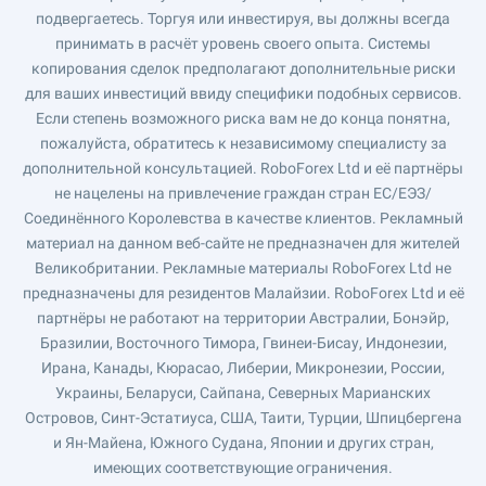
подвергаетесь. Торгуя или инвестируя, вы должны всегда
принимать в расчёт уровень своего опыта. Системы
копирования сделок предполагают дополнительные риски
для ваших инвестиций ввиду специфики подобных сервисов.
Если степень возможного риска вам не до конца понятна,
пожалуйста, обратитесь к независимому специалисту за
дополнительной консультацией. RoboForex Ltd и её партнёры
не нацелены на привлечение граждан стран ЕС/ЕЭЗ/
Соединённого Королевства в качестве клиентов. Рекламный
материал на данном веб-сайте не предназначен для жителей
Великобритании. Рекламные материалы RoboForex Ltd не
предназначены для резидентов Малайзии. RoboForex Ltd и её
партнёры не работают на территории Австралии, Бонэйр,
Бразилии, Восточного Тимора, Гвинеи-Бисау, Индонезии,
Ирана, Канады, Кюрасао, Либерии, Микронезии, России,
Украины, Беларуси, Сайпана, Северных Марианских
Островов, Синт-Эстатиуса, США, Таити, Турции, Шпицбергена
и Ян-Майена, Южного Судана, Японии и других стран,
имеющих соответствующие ограничения.