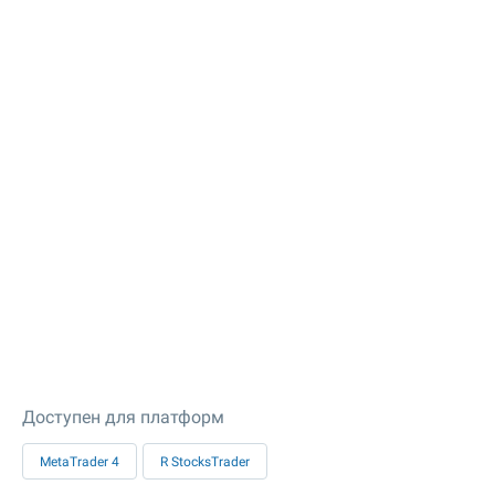
Доступен для платформ
MetaTrader 4
R StocksTrader