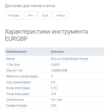
Доступен для типов счетов
ProCent
Pro
ECN
Prime
Характеристики инструмента
EURGBP
Наименование
Значение
Name
Euro vs Great Britain Pound
1 Pip Size
0.0001
Size of 1 lot
100000 EUR
Minimum spread (pips)
0
Avg. spread (pips)
0.4
Swap short (pips)
0.15
Swap long (pips)
-0.9
Commission
10 / mio
Hedged margin
25%