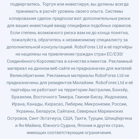
подвергаетесь. Торгуя или инвестируя, вы должны всегда
принимать в расчёт уровень своего опыта. Системы
копирования сделок предполагают дополнительные риски
для ваших инвестиций ввиду специфики подобных сервисов.
Если степень возможного риска вам не до конца понятна,
пожалуйста, обратитесь к независимому специалисту за
дополнительной консультацией. RoboForex Ltd и её партнёры
не нацелены на привлечение граждан стран ЕС/ЕЭЗ/
Соединённого Королевства в качестве клиентов. Рекламный
материал на данном веб-сайте не предназначен для жителей
Великобритании. Рекламные материалы RoboForex Ltd не
предназначены для резидентов Малайзии. RoboForex Ltd и её
партнёры не работают на территории Австралии, Бонэйр,
Бразилии, Восточного Тимора, Гвинеи-Бисау, Индонезии,
Ирана, Канады, Кюрасао, Либерии, Микронезии, России,
Украины, Беларуси, Сайпана, Северных Марианских
Островов, Синт-Эстатиуса, США, Таити, Турции, Шпицбергена
и Ян-Майена, Южного Судана, Японии и других стран,
имеющих соответствующие ограничения.