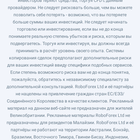
инвесторов теряют средства, торгуя CFD с данным
провайдером. Не следует рисковать больше, чем вы можете
позволить себе потерять - возможно, что вы потеряете
больше суммы ваших инвестиций. Не следует начинать
торговлю или инвестирование, если вы не до конца
понимаете реальную степень убытков и риска, которым вы
подвергаетесь. Торгуя или инвестируя, вы должны всегда
принимать в расчёт уровень своего опыта. Системы
копирования сделок предполагают дополнительные риски
для ваших инвестиций ввиду специфики подобных сервисов.
Если степень возможного риска вам не до конца понятна,
пожалуйста, обратитесь к независимому специалисту за
дополнительной консультацией. RoboForex Ltd и её партнёры
не нацелены на привлечение граждан стран ЕС/ЕЭЗ/
Соединённого Королевства в качестве клиентов. Рекламный
материал на данном веб-сайте не предназначен для жителей
Великобритании. Рекламные материалы RoboForex Ltd не
предназначены для резидентов Малайзии. RoboForex Ltd и её
партнёры не работают на территории Австралии, Бонэйр,
Бразилии, Восточного Тимора, Гвинеи-Бисау, Индонезии,