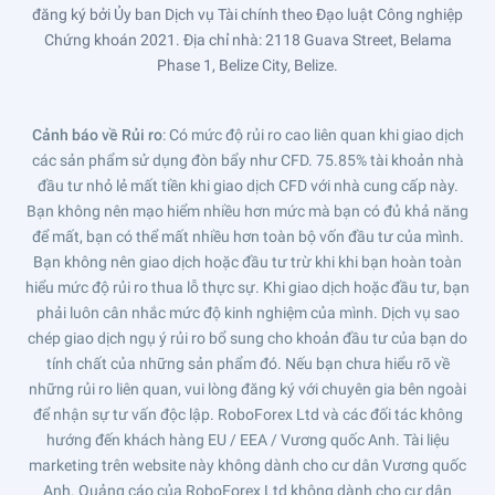
đăng ký bởi Ủy ban Dịch vụ Tài chính theo Đạo luật Công nghiệp
Chứng khoán 2021. Địa chỉ nhà: 2118 Guava Street, Belama
Phase 1, Belize City, Belize.
Cảnh báo về Rủi ro
: Có mức độ rủi ro cao liên quan khi giao dịch
các sản phẩm sử dụng đòn bẩy như CFD. 75.85% tài khoản nhà
đầu tư nhỏ lẻ mất tiền khi giao dịch CFD với nhà cung cấp này.
Bạn không nên mạo hiểm nhiều hơn mức mà bạn có đủ khả năng
để mất, bạn có thể mất nhiều hơn toàn bộ vốn đầu tư của mình.
Bạn không nên giao dịch hoặc đầu tư trừ khi khi bạn hoàn toàn
hiểu mức độ rủi ro thua lỗ thực sự. Khi giao dịch hoặc đầu tư, bạn
phải luôn cân nhắc mức độ kinh nghiệm của mình. Dịch vụ sao
chép giao dịch ngụ ý rủi ro bổ sung cho khoản đầu tư của bạn do
tính chất của những sản phẩm đó. Nếu bạn chưa hiểu rõ về
những rủi ro liên quan, vui lòng đăng ký với chuyên gia bên ngoài
để nhận sự tư vấn độc lập. RoboForex Ltd và các đối tác không
hướng đến khách hàng EU / EEA / Vương quốc Anh. Tài liệu
marketing trên website này không dành cho cư dân Vương quốc
Anh. Quảng cáo của RoboForex Ltd không dành cho cư dân