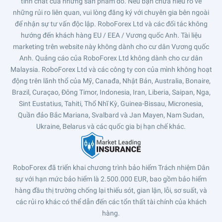
tính chất của những sản phẩm đó. Nếu bạn chưa hiểu rõ về
những rủi ro liên quan, vui lòng đăng ký với chuyên gia bên ngoài
để nhận sự tư vấn độc lập. RoboForex Ltd và các đối tác không
hướng đến khách hàng EU / EEA / Vương quốc Anh. Tài liệu
marketing trên website này không dành cho cư dân Vương quốc
Anh. Quảng cáo của RoboForex Ltd không dành cho cư dân
Malaysia. RoboForex Ltd và các công ty con của mình không hoạt
động trên lãnh thổ của Mỹ, Canađa, Nhật Bản, Australia, Bonaire,
Brazil, Curaçao, Đông Timor, Indonesia, Iran, Liberia, Saipan, Nga,
Sint Eustatius, Tahiti, Thổ Nhĩ Kỳ, Guinea-Bissau, Micronesia,
Quần đảo Bắc Mariana, Svalbard và Jan Mayen, Nam Sudan,
Ukraine, Belarus và các quốc gia bị hạn chế khác.
RoboForex đã triển khai chương trình bảo hiểm Trách nhiệm Dân
sự với hạn mức bảo hiểm là 2.500.000 EUR, bao gồm bảo hiểm
hàng đầu thị trường chống lại thiếu sót, gian lận, lỗi, sơ suất, và
các rủi ro khác có thể dẫn đến các tổn thất tài chính của khách
hàng.