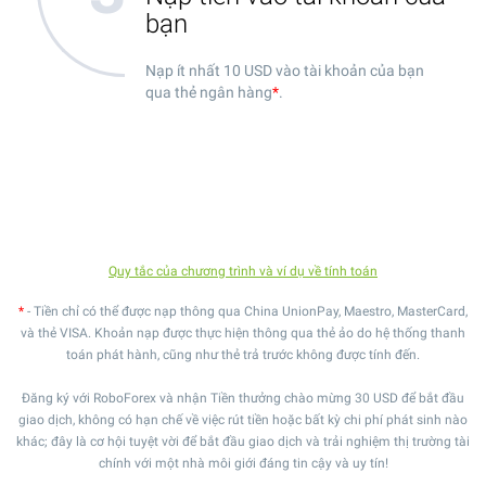
bạn
Nạp ít nhất 10 USD vào tài khoản của bạn
qua thẻ ngân hàng
*
.
Quy tắc của chương trình và ví dụ về tính toán
*
- Tiền chỉ có thể được nạp thông qua China UnionPay, Maestro, MasterCard,
và thẻ VISA. Khoản nạp được thực hiện thông qua thẻ ảo do hệ thống thanh
toán phát hành, cũng như thẻ trả trước không được tính đến.
Đăng ký với RoboForex và nhận Tiền thưởng chào mừng 30 USD để bắt đầu
giao dịch, không có hạn chế về việc rút tiền hoặc bất kỳ chi phí phát sinh nào
khác; đây là cơ hội tuyệt vời để bắt đầu giao dịch và trải nghiệm thị trường tài
chính với một nhà môi giới đáng tin cậy và uy tín!