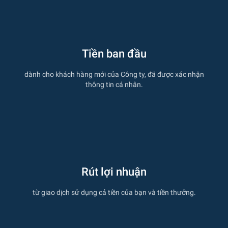
Tiền ban đầu
dành cho khách hàng mới của Công ty, đã được xác nhận
thông tin cá nhân.
Rút lợi nhuận
từ giao dịch sử dụng cả tiền của bạn và tiền thưởng.