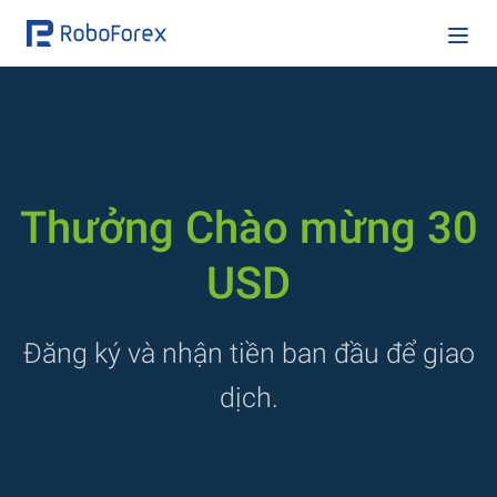
Thưởng Chào mừng 30
USD
Đăng ký và nhận tiền ban đầu để giao
dịch.