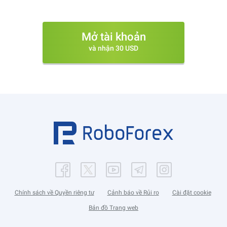
Mở tài khoản
và nhận 30 USD
Chính sách về Quyền riêng tư
Cảnh báo về Rủi ro
Cài đặt cookie
Bản đồ Trang web