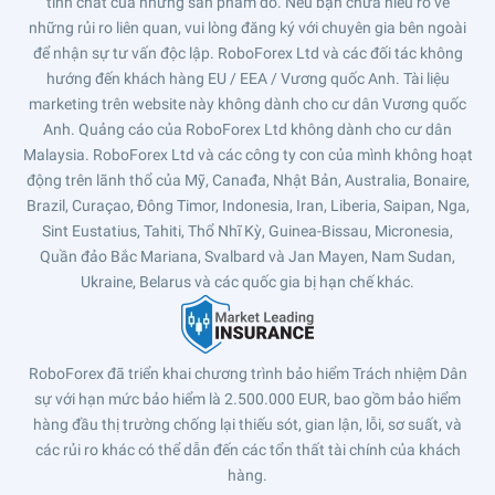
tính chất của những sản phẩm đó. Nếu bạn chưa hiểu rõ về
những rủi ro liên quan, vui lòng đăng ký với chuyên gia bên ngoài
để nhận sự tư vấn độc lập. RoboForex Ltd và các đối tác không
hướng đến khách hàng EU / EEA / Vương quốc Anh. Tài liệu
marketing trên website này không dành cho cư dân Vương quốc
Anh. Quảng cáo của RoboForex Ltd không dành cho cư dân
Malaysia. RoboForex Ltd và các công ty con của mình không hoạt
động trên lãnh thổ của Mỹ, Canađa, Nhật Bản, Australia, Bonaire,
Brazil, Curaçao, Đông Timor, Indonesia, Iran, Liberia, Saipan, Nga,
Sint Eustatius, Tahiti, Thổ Nhĩ Kỳ, Guinea-Bissau, Micronesia,
Quần đảo Bắc Mariana, Svalbard và Jan Mayen, Nam Sudan,
Ukraine, Belarus và các quốc gia bị hạn chế khác.
RoboForex đã triển khai chương trình bảo hiểm Trách nhiệm Dân
sự với hạn mức bảo hiểm là 2.500.000 EUR, bao gồm bảo hiểm
hàng đầu thị trường chống lại thiếu sót, gian lận, lỗi, sơ suất, và
các rủi ro khác có thể dẫn đến các tổn thất tài chính của khách
hàng.