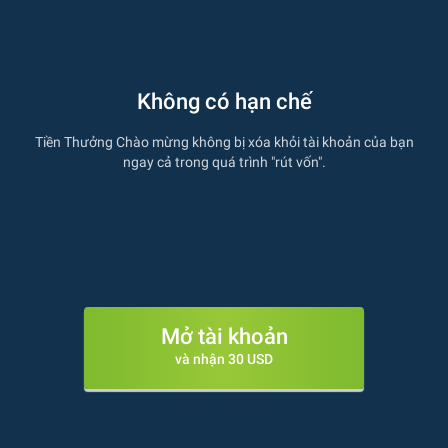
Không có hạn chế
Tiền Thưởng Chào mừng không bị xóa khỏi tài khoản của bạn
ngay cả trong quá trình "rút vốn".
Mở tài khoản
và nhận 30 USD