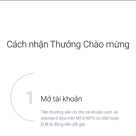
Cách nhận Thưởng Chào mừng
Mở tài khoản
Tiền thưởng sẵn có cho tài khoản cent và
standard dựa trên MT4/MT5 có USD hoặc
EUR là đồng tiền yết giá.