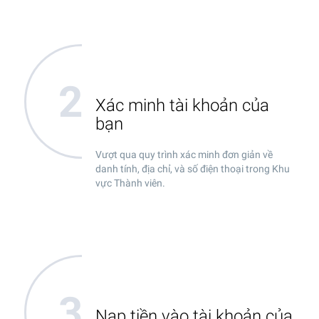
Xác minh tài khoản của
bạn
Vượt qua quy trình xác minh đơn giản về
danh tính, địa chỉ, và số điện thoại trong Khu
vực Thành viên.
Nạp tiền vào tài khoản của