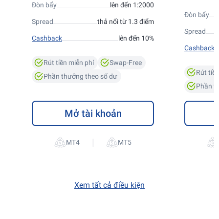
Đòn bẩy
lên đến 1:2000
Đòn bẩy
Spread
thả nổi từ 1.3 điểm
Spread
Cashback
lên đến 10%
Cashback
Rút tiền miễn phí
Swap-Free
Rút tiề
Phần thưởng theo số dư
Phần t
Mở tài khoản
|
Xem tất cả điều kiện