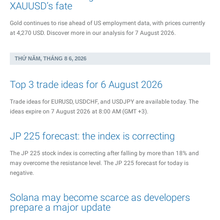
XAUUSD’s fate
Gold continues to rise ahead of US employment data, with prices currently
at 4,270 USD. Discover more in our analysis for 7 August 2026.
THỨ NĂM, THÁNG 8 6, 2026
Top 3 trade ideas for 6 August 2026
Trade ideas for EURUSD, USDCHF, and USDJPY are available today. The
ideas expire on 7 August 2026 at 8:00 AM (GMT +3).
JP 225 forecast: the index is correcting
The JP 225 stock index is correcting after falling by more than 18% and
may overcome the resistance level. The JP 225 forecast for today is
negative.
Solana may become scarce as developers
prepare a major update