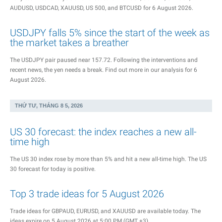
AUDUSD, USDCAD, XAUUSD, US 500, and BTCUSD for 6 August 2026.
USDJPY falls 5% since the start of the week as
the market takes a breather
The USDJPY pair paused near 157.72. Following the interventions and
recent news, the yen needs a break. Find out more in our analysis for 6
August 2026.
THỨ TƯ, THÁNG 8 5, 2026
US 30 forecast: the index reaches a new all-
time high
The US 30 index rose by more than 5% and hit a new all-time high. The US
30 forecast for today is positive.
Top 3 trade ideas for 5 August 2026
Trade ideas for GBPAUD, EURUSD, and XAUUSD are available today. The
ideas expire on 5 August 2026 at 5:00 PM (GMT +3).