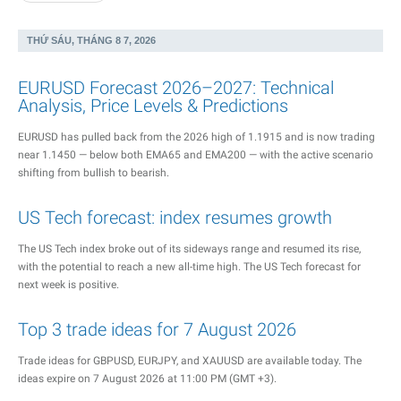
THỨ SÁU, THÁNG 8 7, 2026
EURUSD Forecast 2026–2027: Technical
Analysis, Price Levels & Predictions
EURUSD has pulled back from the 2026 high of 1.1915 and is now trading
near 1.1450 — below both EMA65 and EMA200 — with the active scenario
shifting from bullish to bearish.
US Tech forecast: index resumes growth
The US Tech index broke out of its sideways range and resumed its rise,
with the potential to reach a new all-time high. The US Tech forecast for
next week is positive.
Top 3 trade ideas for 7 August 2026
Trade ideas for GBPUSD, EURJPY, and XAUUSD are available today. The
ideas expire on 7 August 2026 at 11:00 PM (GMT +3).