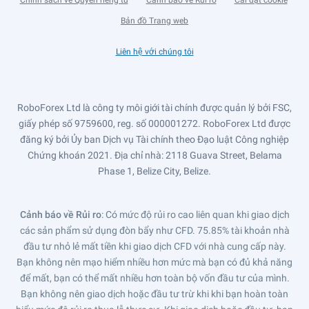
Chính sách về Quyền riêng tư
Cảnh báo về Rủi ro
Cài đặt cookie
Bản đồ Trang web
Liên hệ với chúng tôi
RoboForex Ltd là công ty môi giới tài chính được quản lý bởi FSC,
giấy phép số 9759600, reg. số 000001272. RoboForex Ltd được
đăng ký bởi Ủy ban Dịch vụ Tài chính theo Đạo luật Công nghiệp
Chứng khoán 2021. Địa chỉ nhà: 2118 Guava Street, Belama
Phase 1, Belize City, Belize.
Cảnh báo về Rủi ro
: Có mức độ rủi ro cao liên quan khi giao dịch
các sản phẩm sử dụng đòn bẩy như CFD. 75.85% tài khoản nhà
đầu tư nhỏ lẻ mất tiền khi giao dịch CFD với nhà cung cấp này.
Bạn không nên mạo hiểm nhiều hơn mức mà bạn có đủ khả năng
để mất, bạn có thể mất nhiều hơn toàn bộ vốn đầu tư của mình.
Bạn không nên giao dịch hoặc đầu tư trừ khi khi bạn hoàn toàn