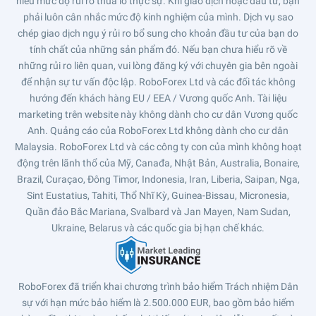
hiểu mức độ rủi ro thua lỗ thực sự. Khi giao dịch hoặc đầu tư, bạn
phải luôn cân nhắc mức độ kinh nghiệm của mình. Dịch vụ sao
chép giao dịch ngụ ý rủi ro bổ sung cho khoản đầu tư của bạn do
tính chất của những sản phẩm đó. Nếu bạn chưa hiểu rõ về
những rủi ro liên quan, vui lòng đăng ký với chuyên gia bên ngoài
để nhận sự tư vấn độc lập. RoboForex Ltd và các đối tác không
hướng đến khách hàng EU / EEA / Vương quốc Anh. Tài liệu
marketing trên website này không dành cho cư dân Vương quốc
Anh. Quảng cáo của RoboForex Ltd không dành cho cư dân
Malaysia. RoboForex Ltd và các công ty con của mình không hoạt
động trên lãnh thổ của Mỹ, Canađa, Nhật Bản, Australia, Bonaire,
Brazil, Curaçao, Đông Timor, Indonesia, Iran, Liberia, Saipan, Nga,
Sint Eustatius, Tahiti, Thổ Nhĩ Kỳ, Guinea-Bissau, Micronesia,
Quần đảo Bắc Mariana, Svalbard và Jan Mayen, Nam Sudan,
Ukraine, Belarus và các quốc gia bị hạn chế khác.
RoboForex đã triển khai chương trình bảo hiểm Trách nhiệm Dân
sự với hạn mức bảo hiểm là 2.500.000 EUR, bao gồm bảo hiểm