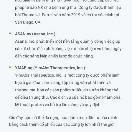
học điều trị bệnh ung thư huyết học. Nó cung cấp các liệu
pháp tế bào NK cho bệnh ung thư. Công ty được thành lập
bởi Thomas J. Farrell vào năm 2019 và có trụ sở chính tại
San Diego, CA.
ASAN.ny (Asana, Inc.):
Asana, Inc. phát triển một nền tảng quản lý công việc giúp
các tổ chức điều phối công việc từ các nhiệm vụ hàng ngày
đến các sáng kiến ​​chiến lược đa chức năng.
YMAB.nq (Y-mAbs Therapeutics, Inc.):
Y-mAbs Therapeutics, Inc. là một công ty dược phẩm sinh
học ở giai đoạn lâm sàng, tập trung vào phát triển và
thương mại hóa các sản phẩm trị liệu dựa trên kháng thể
để điều trị ung thư. Các dịch vụ của nó bao gồm khám phá,
kỹ thuật protein và hỗ trợ lâm sàng và quy định.
Giờ đây, bạn có thể đa dạng hóa danh mục đầu tư của mình
bằng cách thêm cổ phiếu của các công ty lớn nhất thế giới.