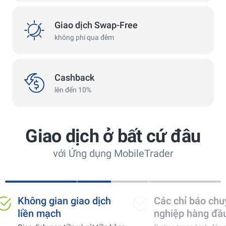
swap
Giao dịch Swap-Free
không phí qua đêm
сashback
Cashback
lên đến 10%
Giao dịch ở bất cứ đâu
với Ứng dụng MobileTrader
Không gian giao dịch
Các chỉ báo chu
liền mạch
nghiệp hàng đầu