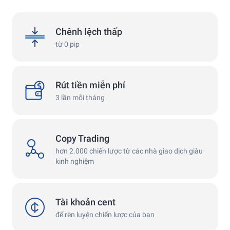
4.7
4.9
spreads
Chênh lệch thấp
từ 0 pip
withdrawals
Rút tiền miễn phí
3 lần mỗi tháng
Copy Trading
copy
hơn 2.000 chiến lược từ các nhà giao dịch giàu
kinh nghiệm
cent
Tài khoản cent
để rèn luyện chiến lược của bạn