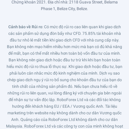
Chứng khoán 2021. Địa chỉ nhà: 2118 Guava Street, Belama
Phase 1, Belize City, Belize.
Cảnh báo về Rủi ro
: Có mức độ rủi ro cao liên quan khi giao dịch
các sản phẩm sử dụng đòn bẩy như CFD. 75.85% tài khoản nhà
đầu tư nhỏ lẻ mất tiền khi giao dịch CFD với nhà cung cấp này.
Bạn không nên mạo hiểm nhiều hơn mức mà bạn có đủ khả năng
để mất, bạn có thể mất nhiều hơn toàn bộ vốn đầu tư của mình.
Bạn không nên giao dịch hoặc đầu tư trừ khi khi bạn hoàn toàn
hiểu mức độ rủi ro thua lỗ thực sự. Khi giao dịch hoặc đầu tư, bạn
phải luôn cân nhắc mức độ kinh nghiệm của mình. Dịch vụ sao
chép giao dịch ngụ ý rủi ro bổ sung cho khoản đầu tư của bạn do
tính chất của những sản phẩm đó. Nếu bạn chưa hiểu rõ về
những rủi ro liên quan, vui lòng đăng ký với chuyên gia bên ngoài
để nhận sự tư vấn độc lập. RoboForex Ltd và các đối tác không
hướng đến khách hàng EU / EEA / Vương quốc Anh. Tài liệu
marketing trên website này không dành cho cư dân Vương quốc
Anh. Quảng cáo của RoboForex Ltd không dành cho cư dân
Malaysia. RoboForex Ltd và các công ty con của mình không hoạt