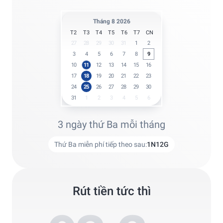
Tháng 8 2026
T2
T3
T4
T5
T6
T7
CN
27
28
29
30
31
1
2
3
4
5
6
7
8
9
10
11
12
13
14
15
16
17
18
19
20
21
22
23
24
25
26
27
28
29
30
31
1
2
3
4
5
6
3 ngày thứ Ba mỗi tháng
Thứ Ba miễn phí tiếp theo sau:
1
N
12
G
Rút tiền tức thì