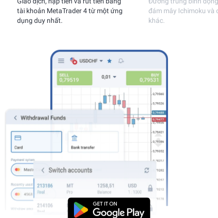
Giao dịch, nạp tiền và rút tiền bằng
Đường trung bình động
tài khoản MetaTrader 4 từ một ứng
đám mây Ichimoku và cá
dụng duy nhất.
khác.