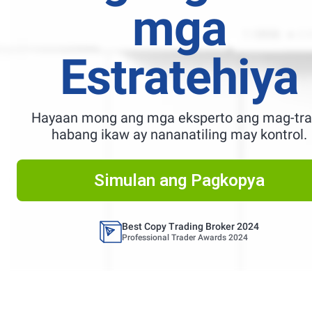
mga
Estratehiya
Hayaan mong ang mga eksperto ang mag-tr
habang ikaw ay nananatiling may kontrol.
Best Copy Trading Platform
Global Brands Magazine Awards 2023
Simulan ang Pagkopya
Best Copy Trading Platform 2025
Global Brands Magazine Awards
Best Copy Trading Broker 2024
Professional Trader Awards 2024
Best Copy Trading Platform
Global Brands Magazine Awards 2023