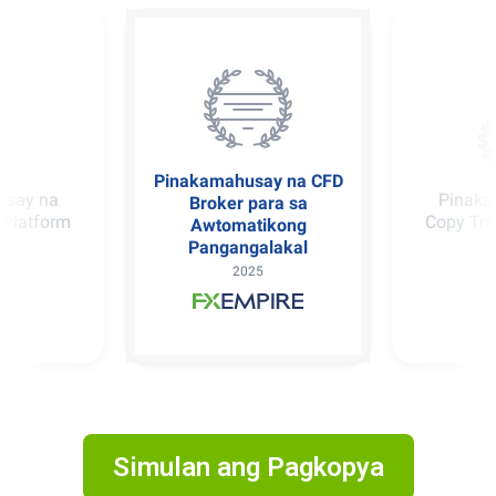
usay na
para sa
Pinaka
Pinakamahusay na
ikong
Copy Tra
Copy Trading Platform
lakal
2025
Simulan ang Pagkopya