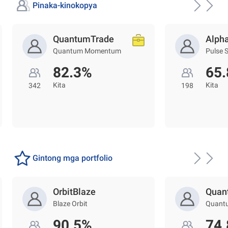
Pinaka-kinokopya
QuantumTrade
Alph
Quantum Momentum
Pulse 
82.3%
65
Kita
Kita
342
198
Gintong mga portfolio
OrbitBlaze
Quan
Blaze Orbit
Quant
90.5%
74