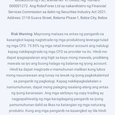
kinokontrol ng FSC, license No. 9759600, reg. numero
000001272. Ang RoboForex Ltd ay nakarehistro ng Financial
Services Commission sa ilalim ng Securities Industry Act 2021.
Address: 2118 Guava Street, Belama Phase 1, Belize City, Belize.
Risk Warning
: Mayroong mataas na antas ng panganib na
kasangkot kapag nagtetrade ng mga produktong leverage tulad
ng mga CFD. 75.85% ng mga retail investor account ang nalulugi
kapag nakikipagtrade ng mga CFD sa provider na ito. Hindi mo
dapat ipagsapalaran ang higit sa kaya mong mawala, posibleng
mawala sa iyo ang buong halaga ng balanse ng iyong account.
Hindi ka dapat magtrade o mamuhunan maliban kung lubos
mong nauunawaan ang tunay na lawak ng iyong pagkakalantad
sa panganib ng pagkalugi. Kapag nakikipagkalakalan o
namumuhunan, dapat mong palaging isaalang-alang ang antas
ng iyong karanasan. Ang mga serbisyo ng copy-trading ay
nagpapahiwatig ng mga karagdagang panganib sa iyong
pamumuhunan dahil sa likas na katangian ng mga naturang
produkto. Kung ang mga panganib na kasangkot ay tila hindi