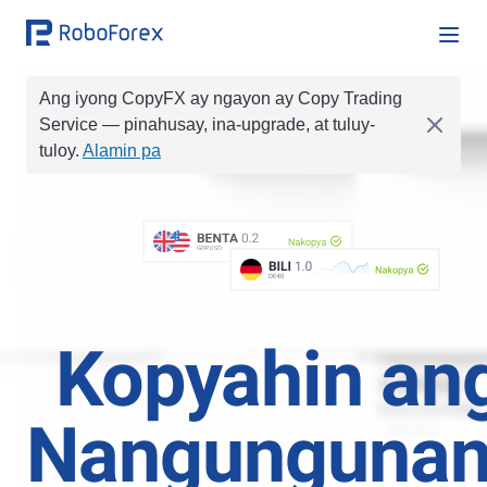
Ang iyong CopyFX ay ngayon ay Copy Trading
BILI
0.1
Nakopya
Service
— pinahusay, ina-upgrade, at tuluy-
EURUSD
tuloy.
Alamin pa
BILI
0.01
BENTA
0.2
Nakopya
GBPUSD
BILI
BENTA
1.0
0.1
Nakopya
BILI
1
DE40
BILI
0.05
Kopyahin an
Nangunguna