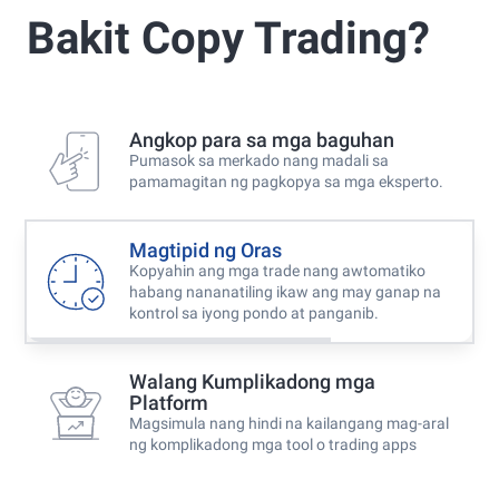
Best Copy Trading Platform 2025
Bakit Copy Trading?
Global Brands Magazine Awards
Best Copy Trading Broker 2024
Professional Trader Awards 2024
Angkop para sa mga baguhan
Pumasok sa merkado nang madali sa
Best Copy Trading Platform
pamamagitan ng pagkopya sa mga eksperto.
Global Brands Magazine Awards 2023
Magtipid ng Oras
Kopyahin ang mga trade nang awtomatiko
habang nananatiling ikaw ang may ganap na
kontrol sa iyong pondo at panganib.
Walang Kumplikadong mga
Platform
Magsimula nang hindi na kailangang mag-aral
ng komplikadong mga tool o trading apps