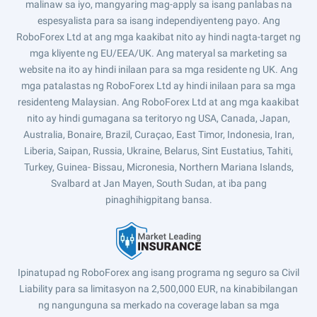
malinaw sa iyo, mangyaring mag-apply sa isang panlabas na
espesyalista para sa isang independiyenteng payo. Ang
RoboForex Ltd at ang mga kaakibat nito ay hindi nagta-target ng
mga kliyente ng EU/EEA/UK. Ang materyal sa marketing sa
website na ito ay hindi inilaan para sa mga residente ng UK. Ang
mga patalastas ng RoboForex Ltd ay hindi inilaan para sa mga
residenteng Malaysian. Ang RoboForex Ltd at ang mga kaakibat
nito ay hindi gumagana sa teritoryo ng USA, Canada, Japan,
Australia, Bonaire, Brazil, Curaçao, East Timor, Indonesia, Iran,
Liberia, Saipan, Russia, Ukraine, Belarus, Sint Eustatius, Tahiti,
Turkey, Guinea- Bissau, Micronesia, Northern Mariana Islands,
Svalbard at Jan Mayen, South Sudan, at iba pang
pinaghihigpitang bansa.
Ipinatupad ng RoboForex ang isang programa ng seguro sa Civil
Liability para sa limitasyon na 2,500,000 EUR, na kinabibilangan
ng nangunguna sa merkado na coverage laban sa mga