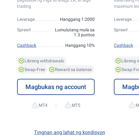
pagsubok ng mga strategy, EA, at algo
Balanseng m
trading
maximum lev
Leverage
Hanggang 1:2000
Leverage
Spread
Lumulutang mula sa
Spread
1.3 puntos
Cashback
Hanggang 10%
Cashback
Libreng withdrawals
Libreng 
Swap-Free
Reward sa balanse
Swap-Fr
Magbukas ng account
Magbu
|
Tingnan ang lahat ng kondisyon