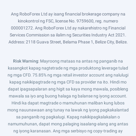
Ang RoboForex Ltd ay isang financial brokerage company na
kinokontrol ng FSC, license No. 9759600, reg. numero
000001272. Ang RoboForex Ltd ay nakarehistro ng Financial
Services Commission sa ilalim ng Securities Industry Act 2021.
Address: 2118 Guava Street, Belama Phase 1, Belize City, Belize.
Risk Warning
: Mayroong mataas na antas ng panganib na
kasangkot kapag nagtetrade ng mga produktong leverage tulad
ng mga CFD. 75.85% ng mga retail investor account ang nalulugi
kapag nakikipagtrade ng mga CFD sa provider na ito. Hindi mo
dapat ipagsapalaran ang higit sa kaya mong mawala, posibleng
mawala sa iyo ang buong halaga ng balanse ng iyong account.
Hindi ka dapat magtrade o mamuhunan maliban kung lubos
mong nauunawaan ang tunay na lawak ng iyong pagkakalantad
sa panganib ng pagkalugi. Kapag nakikipagkalakalan o
namumuhunan, dapat mong palaging isaalang-alang ang antas
ng iyong karanasan. Ang mga serbisyo ng copy-trading ay