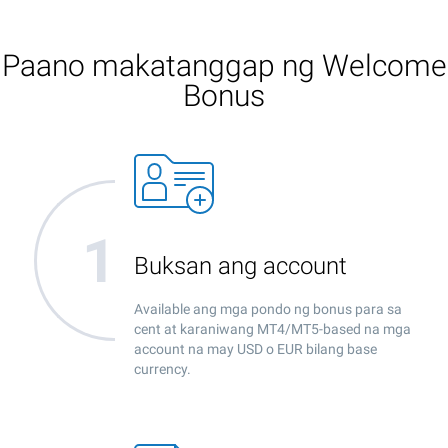
Paano makatanggap ng Welcome
Bonus
Buksan ang account
Available ang mga pondo ng bonus para sa
cent at karaniwang MT4/MT5-based na mga
account na may USD o EUR bilang base
currency.