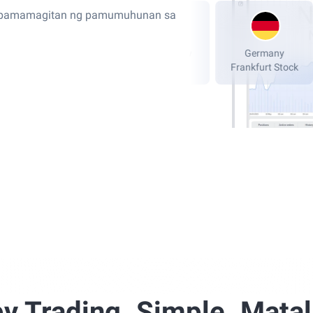
a pamamagitan ng pamumuhunan sa
London Stock
NASDAQ, New
G
Exchange, LSE
York
Fran
y Trading. Simple. Matal