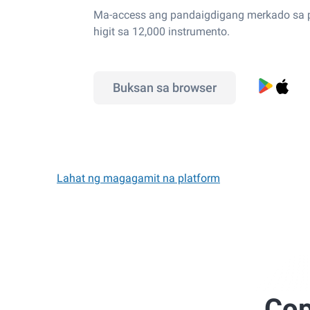
Ma-access ang pandaigdigang merkado s
higit sa 12,000 instrumento.
Buksan sa browser
Lahat ng magagamit na platform
Cop