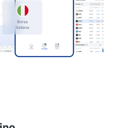
Borsa
Italiana
ermany
kfurt Stock
Home
More
Portfolio
ino.