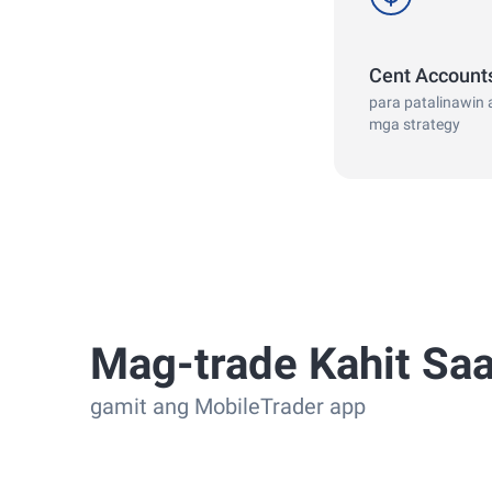
Cent Account
para patalinawin 
mga strategy
Mag-trade Kahit Sa
gamit ang MobileTrader app