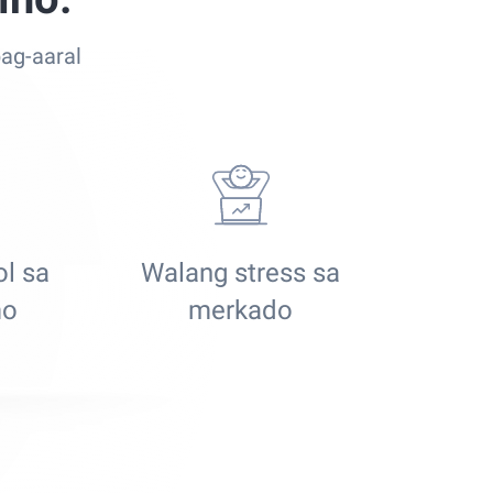
ag-aaral
l sa
Walang stress sa
mo
merkado