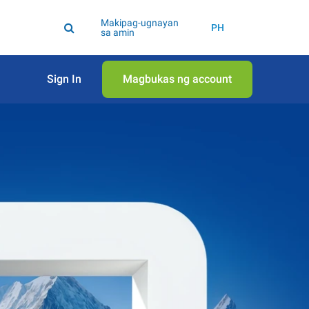
Makipag-ugnayan
PH
sa amin
Sign In
Magbukas ng account