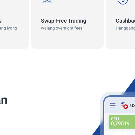
s
Swap-Free Trading
Cashba
ang iyong
walang overnight fees
Hanggang
an