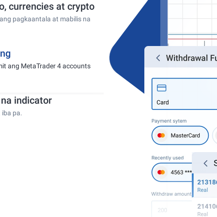
, currencies at crypto
ng pagkaantala at mabilis na
ing
it ang MetaTrader 4 accounts
a indicator
 iba pa.