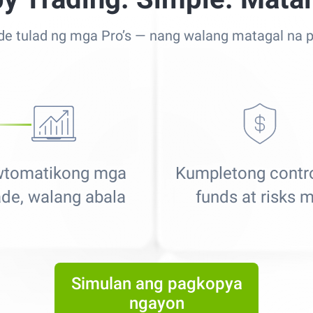
de tulad ng mga Pro’s — nang walang matagal na p
tomatikong mga
Kumpletong contro
ade, walang abala
funds at risks 
Best Copy Trading Platform
Global Brands Magazine Awards 2023
Simulan ang pagkopya
ngayon
Best Copy Trading Platform 2025