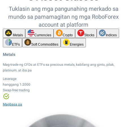
Tuklasin ang mga pangunahing merkado sa
mundo sa pamamagitan ng mga RoboForex
account at platform
Metals
Currencies
Crypto
Stocks
Indices
ETFs
Soft Commodities
Energies
Metals
Mag-trade ng CFDs at ETFs sa precious metals, kabilang ang ginto, pilak,
platinum, at iba pa
Leverage
hanggang 1:2000
Swap-free trading
Leverage
Leverage
Leverage
hanggang 1:20
hanggang 1:100
hanggang 1:2000
Leverage
Mababang spread
Mababang spread
Swap-free trading
hanggang 1:500
Leverage
Leverage
Leverage
Magbasa pa
24/7 trading
hanggang 1:20
hanggang 1:100
hanggang 1:20
12,000+ instruments
Mababang spread
Mababang spread