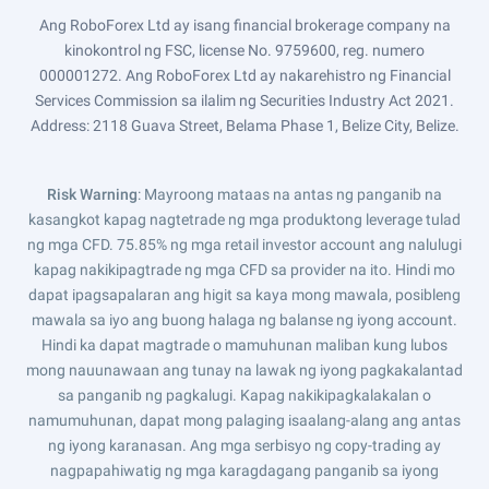
Ang RoboForex Ltd ay isang financial brokerage company na
kinokontrol ng FSC, license No. 9759600, reg. numero
000001272. Ang RoboForex Ltd ay nakarehistro ng Financial
Services Commission sa ilalim ng Securities Industry Act 2021.
Address: 2118 Guava Street, Belama Phase 1, Belize City, Belize.
Risk Warning
: Mayroong mataas na antas ng panganib na
kasangkot kapag nagtetrade ng mga produktong leverage tulad
ng mga CFD. 75.85% ng mga retail investor account ang nalulugi
kapag nakikipagtrade ng mga CFD sa provider na ito. Hindi mo
dapat ipagsapalaran ang higit sa kaya mong mawala, posibleng
mawala sa iyo ang buong halaga ng balanse ng iyong account.
Hindi ka dapat magtrade o mamuhunan maliban kung lubos
mong nauunawaan ang tunay na lawak ng iyong pagkakalantad
sa panganib ng pagkalugi. Kapag nakikipagkalakalan o
namumuhunan, dapat mong palaging isaalang-alang ang antas
ng iyong karanasan. Ang mga serbisyo ng copy-trading ay
nagpapahiwatig ng mga karagdagang panganib sa iyong