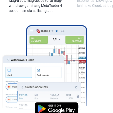
ade, mag-deposito, at mag-
Exponential Moving Average,
aw gamit ang MetaTrader 4
Ichimoku Cloud, at iba pa.
ts mula sa iisang app.