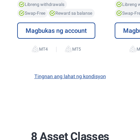
Libreng withdrawals
Libreng 
Swap-Free
Reward sa balanse
Swap-Fr
Magbukas ng account
Magbu
|
Tingnan ang lahat ng kondisyon
8 Asset Classes