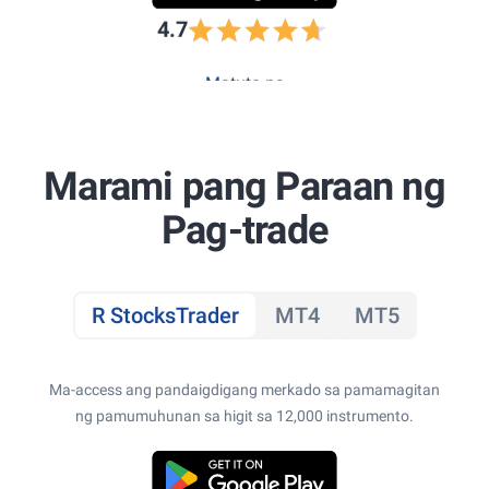
4.7
Matuto pa
Marami pang Paraan ng
Pag-trade
R StocksTrader
MT4
MT5
Ma-access ang pandaigdigang merkado sa pamamagitan
ng pamumuhunan sa higit sa 12,000 instrumento.