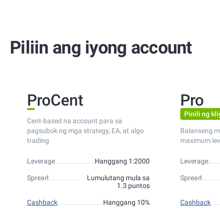
Piliin ang iyong account
ProCent
Pro
Pinili ng kl
Cent-based na account para sa
pagsubok ng mga strategy, EA, at algo
Balanseng m
trading
maximum lev
Leverage
Hanggang 1:2000
Leverage
Spread
Lumulutang mula sa
Spread
1.3 puntos
Cashback
Hanggang 10%
Cashback