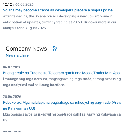
12:12
/ 06.08.2026
Solana may become scarce as developers prepare a major update
After its decline, the Solana price is developing a new upward wave in
anticipation of updates, currently trading at 73.60. Discover more in our
analysis for 6 August 2026.
Company News
News archive
06.07.2026
Buong-scale na Trading sa Telegram gamit ang MobileTrader Mini App
I-manage ang mga account, magsagawa ng mga trade, at mag-access ng
mga analytical tool sa iisang interface.
25.06.2026
RoboForex: Mga nalalapit na pagbabago sa iskedyul ng pag-trade (Araw
ng Kalayaan sa US)
Mga pagsasaayos sa iskedyul ng pag-trade dahil sa Araw ng Kalayaan sa
US.