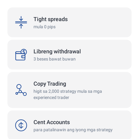
spreads
Tight spreads
mula 0 pips
withdrawals
Libreng withdrawal
3 beses bawat buwan
Copy Trading
copy
higit sa 2,000 strategy mula sa mga
experienced trader
cent
Cent Accounts
para patalinawin ang iyong mga strategy