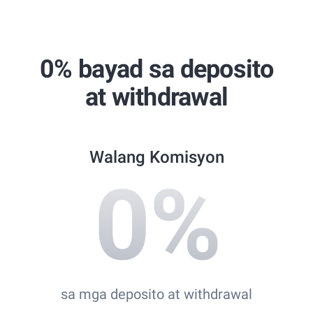
Global Brands Magazine Awards
Best Copy Trading Broker 2024
Professional Trader Awards 2024
0% bayad sa deposito
Best Copy Trading Platform
at withdrawal
Global Brands Magazine Awards 2023
Walang Komisyon
0
%
sa mga deposito at withdrawal