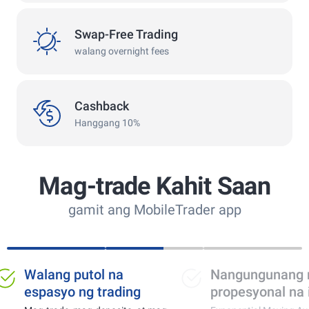
swap
Swap-Free Trading
walang overnight fees
Cashback
Cashback
Hanggang 10%
Mag-trade Kahit Saan
gamit ang MobileTrader app
ng putol na
Nangungunang mga
syo ng trading
propesyonal na indicator