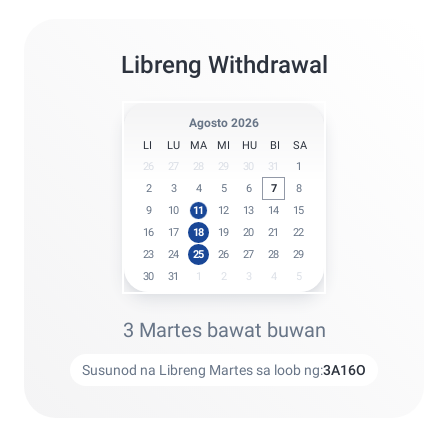
Libreng Withdrawal
Agosto 2026
LI
LU
MA
MI
HU
BI
SA
26
27
28
29
30
31
1
2
3
4
5
6
7
8
9
10
11
12
13
14
15
16
17
18
19
20
21
22
23
24
25
26
27
28
29
30
31
1
2
3
4
5
3 Martes bawat buwan
Susunod na Libreng Martes sa loob ng:
3
A
16
O