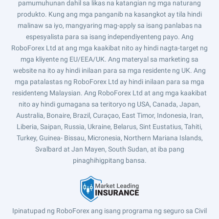
pamumuhunan dahil sa likas na katangian ng mga naturang
produkto. Kung ang mga panganib na kasangkot ay tila hindi
malinaw sa iyo, mangyaring mag-apply sa isang panlabas na
espesyalista para sa isang independiyenteng payo. Ang
RoboForex Ltd at ang mga kaakibat nito ay hindi nagta-target ng
mga kliyente ng EU/EEA/UK. Ang materyal sa marketing sa
website na ito ay hindi inilaan para sa mga residente ng UK. Ang
mga patalastas ng RoboForex Ltd ay hindi inilaan para sa mga
residenteng Malaysian. Ang RoboForex Ltd at ang mga kaakibat
nito ay hindi gumagana sa teritoryo ng USA, Canada, Japan,
Australia, Bonaire, Brazil, Curaçao, East Timor, Indonesia, Iran,
Liberia, Saipan, Russia, Ukraine, Belarus, Sint Eustatius, Tahiti,
Turkey, Guinea- Bissau, Micronesia, Northern Mariana Islands,
Svalbard at Jan Mayen, South Sudan, at iba pang
pinaghihigpitang bansa.
Ipinatupad ng RoboForex ang isang programa ng seguro sa Civil