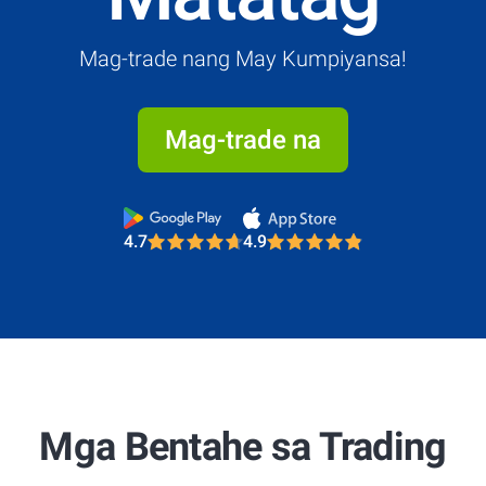
Mag-trade nang May Kumpiyansa!
Mag-trade na
4.7
4.9
Most Trusted Broker 2025
4.7
4.9
Most Trusted Broker 2025
Mga Bentahe sa Trading
4.7
4.9