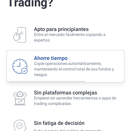
Trading?
Best Copy Trading Broker 2024
Professional Trader Awards 2024
Best Copy Trading Platform
Global Brands Magazine Awards 2023
Apto para principiantes
Entre al mercado fácilmente copiando a
expertos
Ahorre tiempo
Copie operaciones automáticamente,
manteniendo el control total de sus fondos y
riesgos
Sin plataformas complejas
Empiece sin aprender herramientas o apps de
trading complicadas
Sin fatiga de decisión
Evite el estrés del análisis de mercado