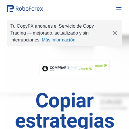
Tu CopyFX ahora es el Servicio de Copy
Trading
— mejorado, actualizado y sin
COMPRAR
0.1
interrupciones.
Más información
COMPRAR
0.01
VENDER
0.1
Copiado
VENDER
COMPRAR
0.2
1
GOLD
Copiado
AAPL
COMPRAR
1.0
COMPRAR
0.05
Copiar
estrategias