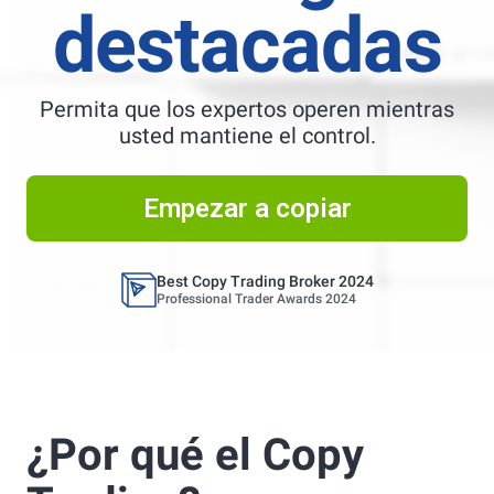
destacadas
Permita que los expertos operen mientras
usted mantiene el control.
Best Copy Trading Platform
Global Brands Magazine Awards 2023
Empezar a copiar
Best Copy Trading Platform 2025
Global Brands Magazine Awards
Best Copy Trading Broker 2024
Professional Trader Awards 2024
Best Copy Trading Platform
Global Brands Magazine Awards 2023
Best Copy Trading Platform 2025
¿Por qué el Copy
Global Brands Magazine Awards