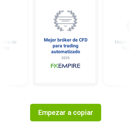
r de CFD
Mejor p
Mejor plataforma de
ading
Cop
Copy Trading
izado
2025
5
Empezar a copiar