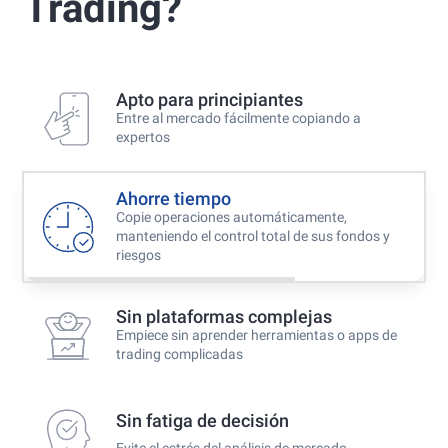
Trading?
Best Copy Trading Broker 2024
Professional Trader Awards 2024
Best Copy Trading Platform
Global Brands Magazine Awards 2023
Apto para principiantes
Entre al mercado fácilmente copiando a
expertos
Ahorre tiempo
Copie operaciones automáticamente,
manteniendo el control total de sus fondos y
riesgos
Sin plataformas complejas
Empiece sin aprender herramientas o apps de
trading complicadas
Sin fatiga de decisión
Evite el estrés del análisis de mercado