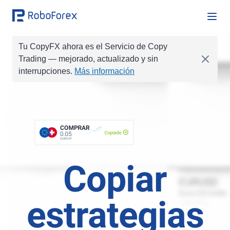
Tu CopyFX ahora es el Servicio de Copy
Trading
— mejorado, actualizado y sin
COMPRAR
0.1
interrupciones.
Más información
COMPRAR
0.01
VENDER
0.2
VENDER
0.1
COMPRAR
COMPRAR
1
Copiado
0.05
COMPRAR
1.0
EURCHF
Copiar
estrategias