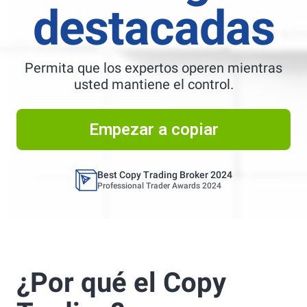
destacadas
Permita que los expertos operen mientras
usted mantiene el control.
Best Copy Trading Platform
Global Brands Magazine Awards 2023
Empezar a copiar
Best Copy Trading Platform 2025
Global Brands Magazine Awards
Best Copy Trading Broker 2024
Professional Trader Awards 2024
Best Copy Trading Platform
Global Brands Magazine Awards 2023
Best Copy Trading Platform 2025
¿Por qué el Copy
Global Brands Magazine Awards