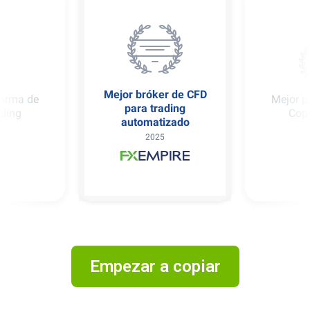
er de CFD
Mejor 
Mejor plataforma de
ading
Cop
Copy Trading
izado
2025
5
Empezar a copiar