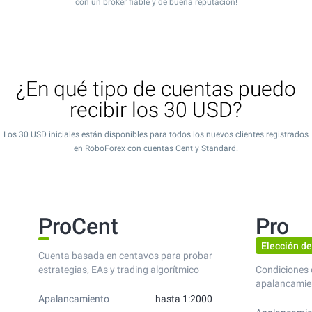
con un bróker fiable y de buena reputación!
¿En qué tipo de cuentas puedo
recibir los 30 USD?
Los 30 USD iniciales están disponibles para todos los nuevos clientes registrados
en RoboForex con cuentas Cent y Standard.
ProCent
Pro
Elección de
Cuenta basada en centavos para probar
estrategias, EAs y trading algorítmico
Condiciones 
apalancamie
Apalancamiento
hasta 1:2000